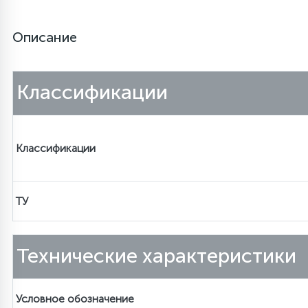
Описание
Столярно-слесарный инструмент
16
Тиски
Классификации
1
Трубогибы
Классификации
Ударно-рычажный инструмент
ТУ
Шарнирно-губцевый инструмент
Технические характеристики
Электромонтажный инструмент
Условное обозначение