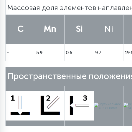
Массовая доля элементов нап
C
Mn
Si
Ni
-
5.9
0.6
9.7
19.
Пространственные положения