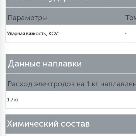
Параметры
Тем
Ударная вязкость, KCV:
-
Данные наплавки
Расход электродов на 1 кг наплавле
1,7 кг
Химический состав