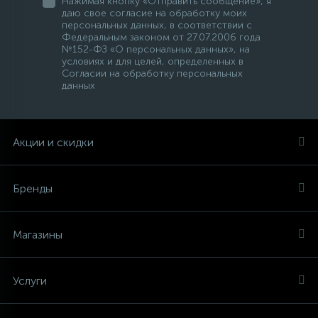
Нажимая кнопку «Отправить сообщение», я
даю свое согласие на обработку моих
персональных данных, в соответствии с
Федеральным законом от 27.07.2006 года
№152-ФЗ «О персональных данных», на
условиях и для целей, определенных в
Согласии на обработку персональных
данных
Акции и скидки
Бренды
Магазины
Услуги