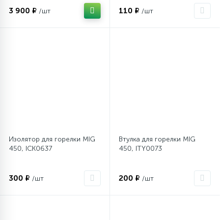
3 900 ₽
110 ₽
/шт
/шт
Столярно-слесарный инструмент
16
Тиски
1
Трубогибы
Ударно-рычажный инструмент
Изолятор для горелки MIG
Втулка для горелки MIG
450, ICK0637
450, ITY0073
Шарнирно-губцевый инструмент
300 ₽
200 ₽
/шт
/шт
Электромонтажный инструмент