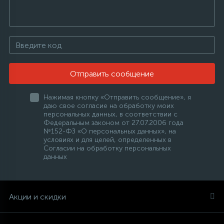
Столярно-слесарный инструмент
16
Тиски
Отправить сообщение
1
Трубогибы
Нажимая кнопку «Отправить сообщение», я
даю свое согласие на обработку моих
персональных данных, в соответствии с
Федеральным законом от 27.07.2006 года
Ударно-рычажный инструмент
№152-ФЗ «О персональных данных», на
условиях и для целей, определенных в
Согласии на обработку персональных
Шарнирно-губцевый инструмент
данных
Электромонтажный инструмент
Акции и скидки