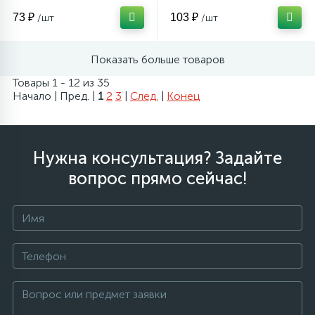
73 ₽
103 ₽
/шт
/шт
Показать больше товаров
Товары 1 - 12 из 35
Начало | Пред. |
1
2
3
|
След.
|
Конец
Нужна консультация? Задайте
вопрос прямо сейчас!