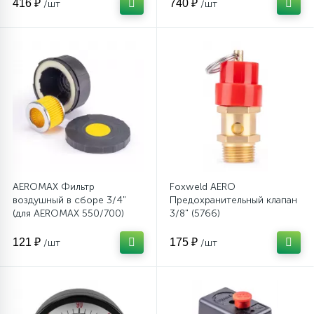
416 ₽
740 ₽
/шт
/шт
Столярно-слесарный инструмент
16
Тиски
1
Трубогибы
Ударно-рычажный инструмент
AEROMAX Фильтр
Foxweld AERO
воздушный в сборе 3/4"
Предохранительный клапан
(для AEROMAX 550/700)
3/8" (5766)
Шарнирно-губцевый инструмент
(арт.6653)
121 ₽
175 ₽
/шт
/шт
Электромонтажный инструмент