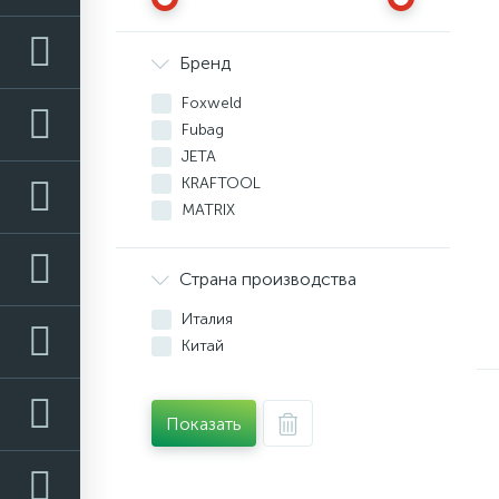
Бренд
Foxweld
Fubag
JETA
KRAFTOOL
MATRIX
NORDBERG
OMG
Страна производства
STELS
ЗУБР
Италия
Китай
Показать