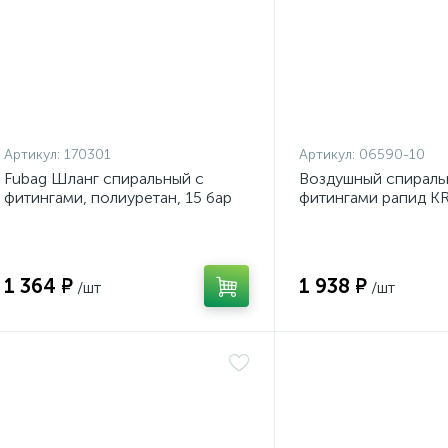
Артикул:
170301
Артикул:
06590-10
Fubag Шланг спиральный с
Воздушный спираль
фитингами, полиуретан, 15 бар
фитингами рапид 
06590
1 364 ₽
1 938 ₽
/шт
/шт