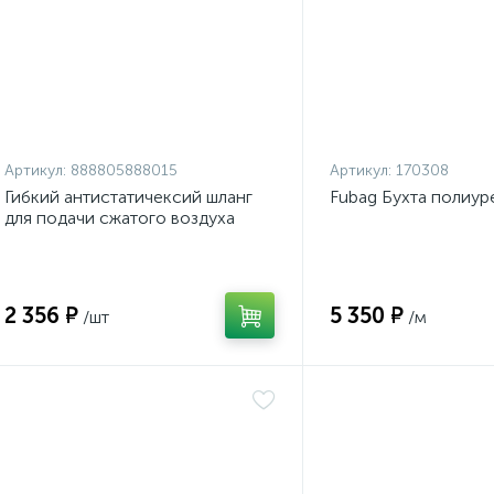
Артикул:
888805888015
Артикул:
170308
Гибкий антистатичексий шланг
Fubag Бухта полиуре
для подачи сжатого воздуха
JETA PRO
2 356 ₽
5 350 ₽
/шт
/м