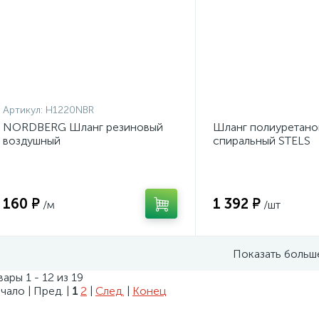
Артикул:
H1220NBR
NORDBERG Шланг резиновый
Шланг полиуретано
воздушный
спиральный STELS
160 ₽
1 392 ₽
/м
/шт
Показать больш
вары 1 - 12 из 19
чало | Пред. |
1
2
|
След.
|
Конец