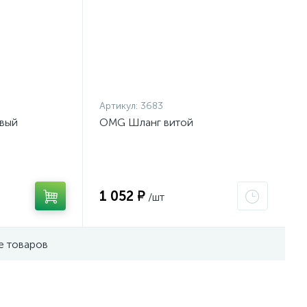
Артикул:
3683
вый
OMG Шланг витой
1 052 ₽
/шт
е товаров