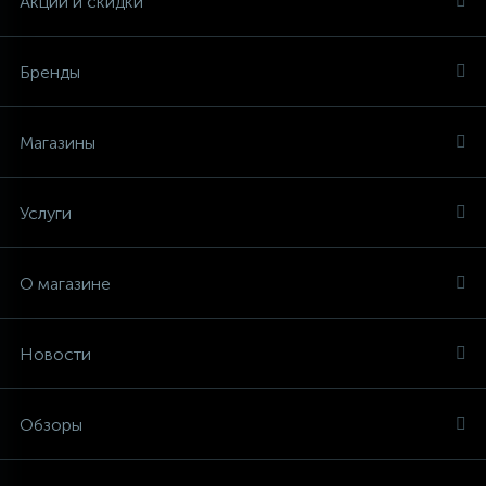
Акции и скидки
Столярно-слесарный инструмент
Бренды
16
Тиски
Магазины
1
Трубогибы
Услуги
Ударно-рычажный инструмент
О магазине
Шарнирно-губцевый инструмент
Новости
Электромонтажный инструмент
Обзоры