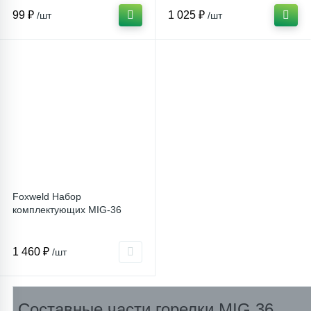
99 ₽
1 025 ₽
/шт
/шт
Столярно-слесарный инструмент
16
Тиски
1
Трубогибы
Ударно-рычажный инструмент
Foxweld Набор
комплектующих MIG-36
Шарнирно-губцевый инструмент
1 460 ₽
/шт
Электромонтажный инструмент
Составные части горелки MIG 36