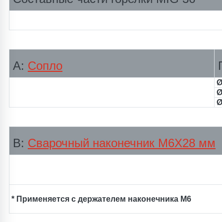
А:
Сопло
П
Ø
Ø
Ø
В:
Сварочный наконечник М6Х28 мм
* Применяется с держателем наконечника М6