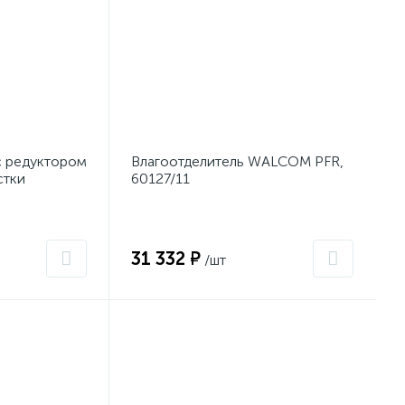
с редуктором
Влагоотделитель WALCOM PFR,
стки
60127/11
ь 1/2"
5
31 332 ₽
/шт