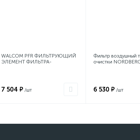
WALCOM PFR ФИЛЬТРУЮЩИЙ
Фильтр воздушный 
ЭЛЕМЕНТ ФИЛЬТРА-
очистки NORDBERG
ВЛАГООТДЕЛИТЕЛЯ
0,01 мкм + осушител
7 504 ₽
6 530 ₽
/шт
/шт