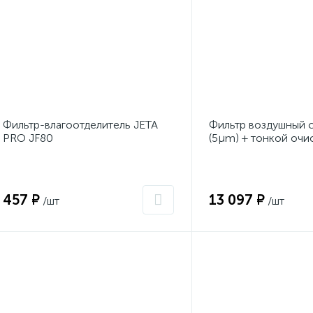
Фильтр-влагоотделитель JETA
Фильтр воздушный 
PRO JF80
(5µm) + тонкой очи
(0,01µm) + осушител
NORDBERG NP823
457 ₽
13 097 ₽
/шт
/шт