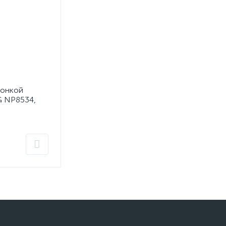
тонкой
 NP8534,
ь 1/2"