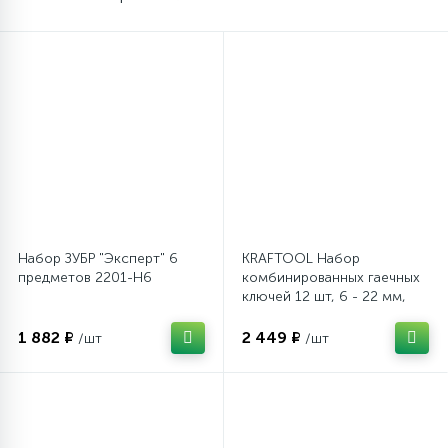
Столярно-слесарный инструмент
16
Тиски
1
Трубогибы
Ударно-рычажный инструмент
Набор ЗУБР "Эксперт" 6
KRAFTOOL Набор
предметов 2201-H6
комбинированных гаечных
ключей 12 шт, 6 - 22 мм,
Шарнирно-губцевый инструмент
(27079-H12E)
1 882 ₽
2 449 ₽
/шт
/шт
Электромонтажный инструмент