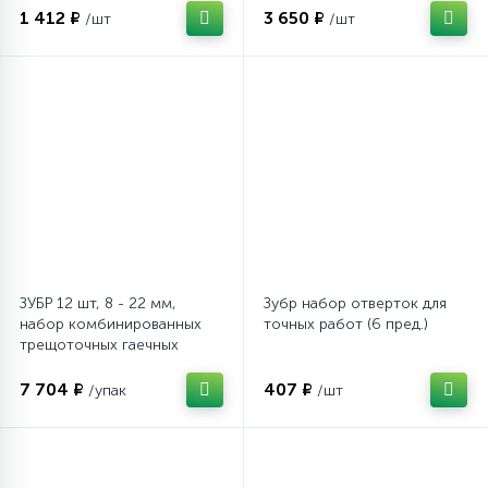
1 412 ₽
3 650 ₽
/шт
/шт
ЗУБР 12 шт, 8 - 22 мм,
Зубр набор отверток для
набор комбинированных
точных работ (6 пред.)
трещоточных гаечных
ключей, Профессионал
(27075-H12)
7 704 ₽
407 ₽
/упак
/шт