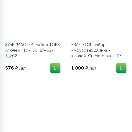
ЗУБР "МАСТЕР" Набор TORX
KRAFTOOL набор
ключей Т10-Т50, 27462-
имбусовых длинных
1_z02
ключей, Cr-Mo сталь, НЕХ
2-10 мм
576 ₽
1 000 ₽
/шт
/шт