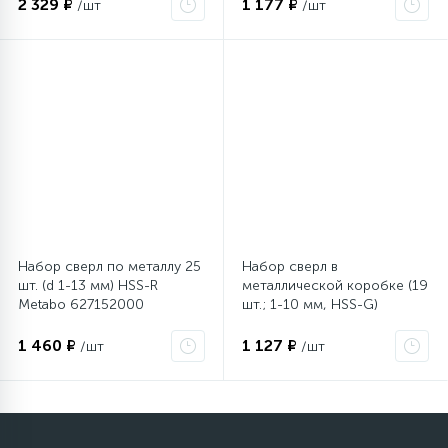
2 329 ₽
1 177 ₽
/шт
/шт
Столярно-слесарный инструмент
16
Тиски
1
Трубогибы
Ударно-рычажный инструмент
Набор сверл по металлу 25
Набор сверл в
шт. (d 1-13 мм) HSS-R
металлической коробке (19
Metabo 627152000
шт.; 1-10 мм, HSS-G)
Шарнирно-губцевый инструмент
Metabo 627153000
1 460 ₽
1 127 ₽
/шт
/шт
Электромонтажный инструмент