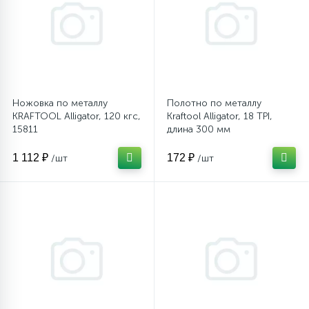
Столярно-слесарный инструмент
16
Тиски
Ножовка по металлу
Полотно по металлу
KRAFTOOL Alligator, 120 кгс,
Kraftool Alligator, 18 TPI,
1
Трубогибы
15811
длина 300 мм
1 112 ₽
172 ₽
/шт
/шт
Ударно-рычажный инструмент
Шарнирно-губцевый инструмент
Электромонтажный инструмент