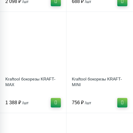
2 098 ₽
688 ₽
/шт
/шт
Столярно-слесарный инструмент
16
Тиски
1
Трубогибы
Ударно-рычажный инструмент
Kraftool бокорезы KRAFT-
Kraftool бокорезы KRAFT-
MAX
MINI
Шарнирно-губцевый инструмент
1 388 ₽
756 ₽
/шт
/шт
Электромонтажный инструмент