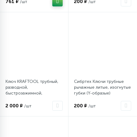
761 ₽
200 ₽
/шт
/шт
Столярно-слесарный инструмент
16
Тиски
1
Трубогибы
Ударно-рычажный инструмент
Ключ KRAFTOOL трубный,
Сибртех Ключи трубные
разводной,
рычажные литые, изогнутые
быстрозажимной,
губки (Y-образые)
Шарнирно-губцевый инструмент
2 000 ₽
200 ₽
/шт
/шт
Электромонтажный инструмент