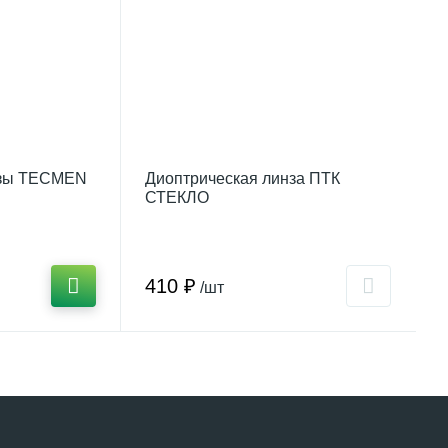
нзы TECMEN
Диоптрическая линза ПТК
СТЕКЛО
410 ₽
/шт