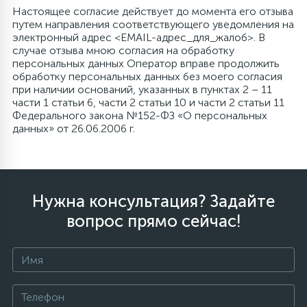
Настоящее согласие действует до момента его отзыва
путем направления соответствующего уведомления на
Столярно-слесарный инструмент
электронный адрес <EMAIL-адрес_для_жалоб>. В
случае отзыва мною согласия на обработку
персональных данных Оператор вправе продолжить
16
обработку персональных данных без моего согласия
Тиски
при наличии оснований, указанных в пунктах 2 – 11
части 1 статьи 6, части 2 статьи 10 и части 2 статьи 11
Федерального закона №152-ФЗ «О персональных
1
Трубогибы
данных» от 26.06.2006 г.
Ударно-рычажный инструмент
Нужна консультация? Задайте
Шарнирно-губцевый инструмент
вопрос прямо сейчас!
Электромонтажный инструмент