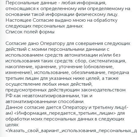
Персональные данные - любая информация,
относящаяся к определенному или определяемому на
Оборудование для автоматической сварки
Масло для компрессоров и
40
3
4
Комплектующие к газосварочному оборудованию
Измерительный инструмент
Измерительный инструмент
Химические средства для обработки швов
основании такой информации физическому лицу.
под флюсом (SAW)
пневмоинструмента
Настоящее Согласие выдано мною на обработку
следующих персональных данных:
35
13
3
7
Список полей формы
Фрезерование и строгание
Малярно-штукатурный инструмент
Аппараты лазерной сварки, резки и чистки
Газовые шланги
Химия для обработки металла
Запчасти для компрессоров
Согласие дано Оператору для совершения следующих
действий с моими персональными данными с
3
Клининговый инструмент
Наковальни
Оборудование для точечной сварки (SPOT)
Горелки газовые и комплектующие к ним
использованием средств автоматизации и/или без
использования таких средств: сбор, систематизация,
накопление, хранение, уточнение (обновление,
4
изменение), использование, обезличивание, передача
Резаки газовые и комплектующие к ним
Инструменты с нагревательным элементом
Отвертки
Вращатели
третьим лицам для указанных ниже целей, а также
осуществление любых иных действий,
предусмотренных действующим законодательством
8
1
Электрические краскопульты
Паяльное оборудование
Аппараты для сварки пластиковых труб
Баллоны газовые
РФ как неавтоматизированными, так и
автоматизированными способами.
Данное согласие дается Оператору и третьему лицу(-
1
ам) <Информация_передается_третьим_лицам> для
Режущий инструмент
Вентили баллоные
обработки моих персональных данных в следующих
целях:
Системы хранения инструмента (ящики, полки,
<Указать_свой_вариант_использования_персональных_
органайзеры)