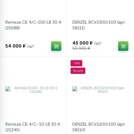
Столярно-слесарный инструмент
Remeza СБ 4/С-100 LB 30 A
DENZEL BCV2300/100 (арт.
(21688)
58111)
16
Тиски
45 000 ₽
/шт
54 000 ₽
/шт
50 930 ₽
1
Трубогибы
-14%
Акция
Ударно-рычажный инструмент
Шарнирно-губцевый инструмент
Электромонтажный инструмент
Remeza СБ 4/С- 50 LB 30 A
DENZEL BCV2200/100 (арт.
(21245)
58110)