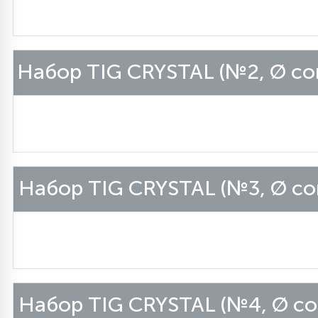
Столярно-слесарный инструмент
Набор TIG CRYSTAL (№2, Ø со
16
Тиски
1
Трубогибы
Ударно-рычажный инструмент
Набор TIG CRYSTAL (№3, Ø со
Шарнирно-губцевый инструмент
Электромонтажный инструмент
Набор TIG CRYSTAL (№4, Ø со