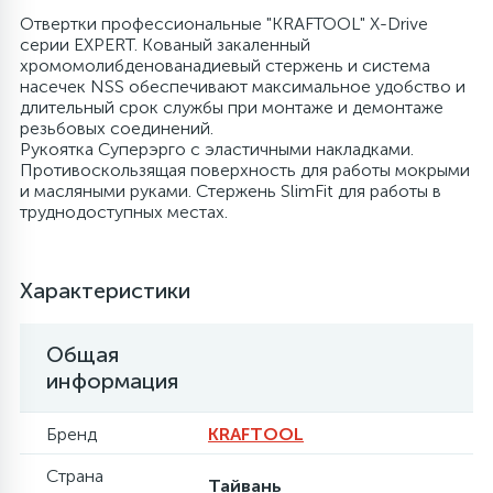
Отвертки профессиональные "KRAFTOOL" X-Drive
серии EXPERT. Кованый закаленный
Столярно-слесарный инструмент
хромомолибденованадиевый стержень и система
насечек NSS обеспечивают максимальное удобство и
длительный срок службы при монтаже и демонтаже
16
резьбовых соединений.
Тиски
Рукоятка Суперэрго с эластичными накладками.
Противоскользящая поверхность для работы мокрыми
1
и масляными руками. Стержень SlimFit для работы в
Трубогибы
труднодоступных местах.
Ударно-рычажный инструмент
Характеристики
Шарнирно-губцевый инструмент
Общая
информация
Электромонтажный инструмент
Бренд
KRAFTOOL
Страна
Тайвань