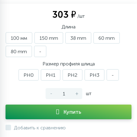
303 ₽
/шт
Длина
100 мм
150 mm
38 mm
60 mm
80 mm
-
Размер профиля шлица
PH0
PH1
PH2
PH3
-
-
+
шт
Купить
Добавить к сравнению