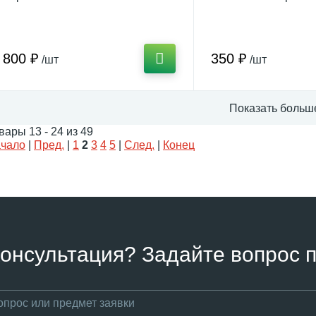
800 ₽
350 ₽
/шт
/шт
Показать больш
вары 13 - 24 из 49
чало
|
Пред.
|
1
2
3
4
5
|
След.
|
Конец
онсультация? Задайте вопрос п