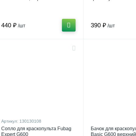
верхний, 0.6 л.
440 ₽
390 ₽
/шт
/шт
Артикул:
130130108
Сопло для краскопульта Fubag
Бачок для краскоп
Expert G600
Basic G600 верхний,