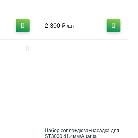
2 300 ₽
/шт
Набор сопло+дюза+насадка для
ST3000 d1,4мм/Auarita