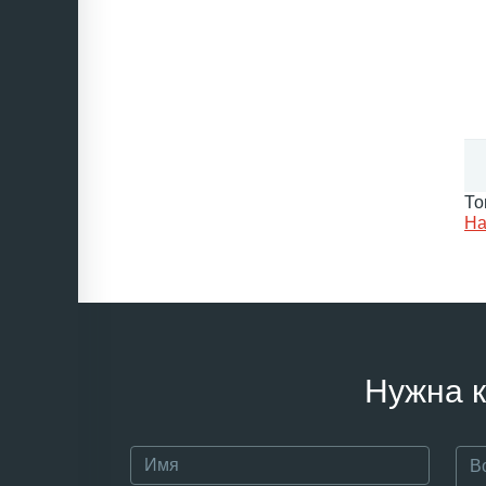
То
На
Нужна к