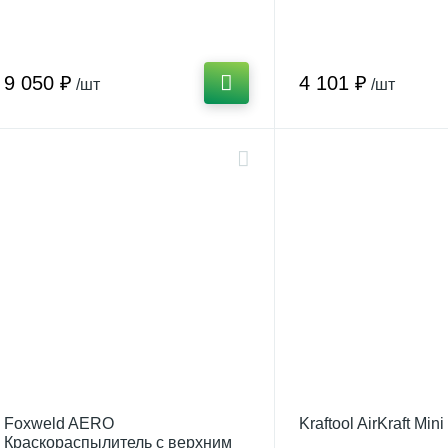
бачком
9 050 ₽
4 101 ₽
/шт
/шт
Foxweld AERO
Kraftool AirKraft Mini
Краскораспылитель с верхним