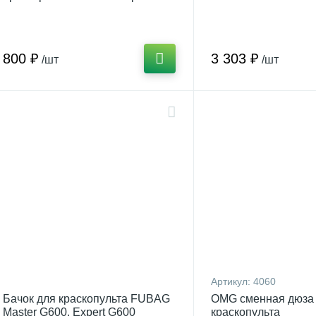
бачком 0,5л (арт.5742)
800 ₽
3 303 ₽
/шт
/шт
Артикул:
4060
Бачок для краскопульта FUBAG
OMG сменная дюза
Master G600, Expert G600
краскопульта