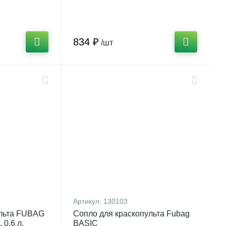
834 ₽
/шт
Артикул:
130103
ульта FUBAG
Сопло для краскопульта Fubag
 0.6 л.
BASIC