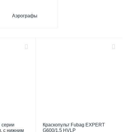
Аэрографы
l серии
Краскопульт Fubag EXPERT
м. с нижним
G600/1.5 HVLP