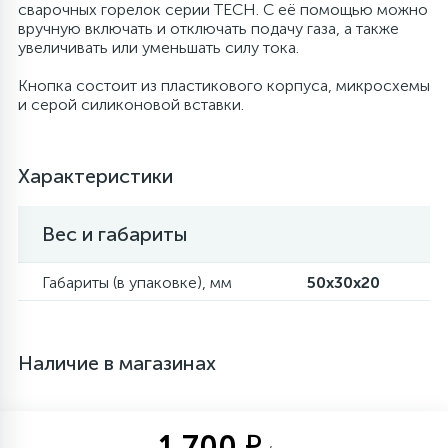
сварочных горелок серии TECH. С её помощью можно
вручную включать и отключать подачу газа, а также
увеличивать или уменьшать силу тока.
Столярно-слесарный инструмент
Кнопка состоит из пластикового корпуса, микросхемы
и серой силиконовой вставки.
16
Тиски
1
Характеристики
Трубогибы
Вес и габариты
Ударно-рычажный инструмент
Габариты (в упаковке), мм
50х30х20
Шарнирно-губцевый инструмент
Наличие в магазинах
Электромонтажный инструмент
1 700 ₽